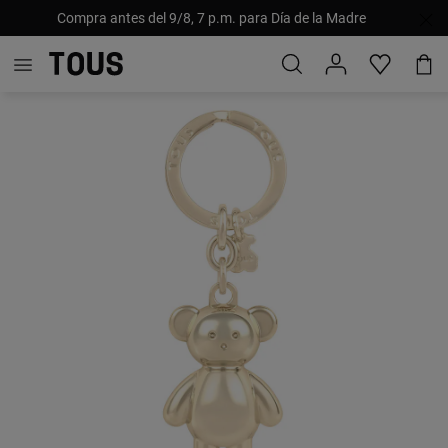
Compra antes del 9/8, 7 p.m. para Día de la Madre