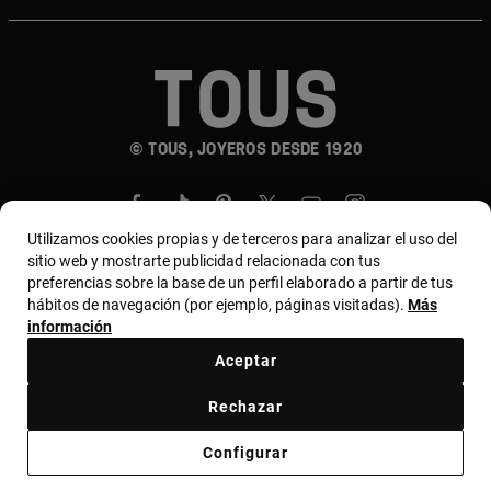
© TOUS, JOYEROS DESDE 1920
Utilizamos cookies propias y de terceros para analizar el uso del
sitio web y mostrarte publicidad relacionada con tus
preferencias sobre la base de un perfil elaborado a partir de tus
hábitos de navegación (por ejemplo, páginas visitadas).
Más
País y moneda:
Costa Rica / US Dollar
información
Aceptar
Terminos y condiciones
Política de uso y privacidad
Rechazar
Política de Cookies
Aviso legal
Bases de MYTOUS
Configurar
Código ético
Código ético Proveedores
Canal ético