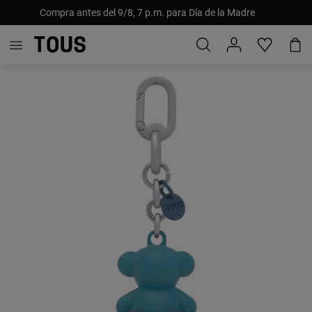
Compra antes del 9/8, 7 p.m. para Día de la Madre