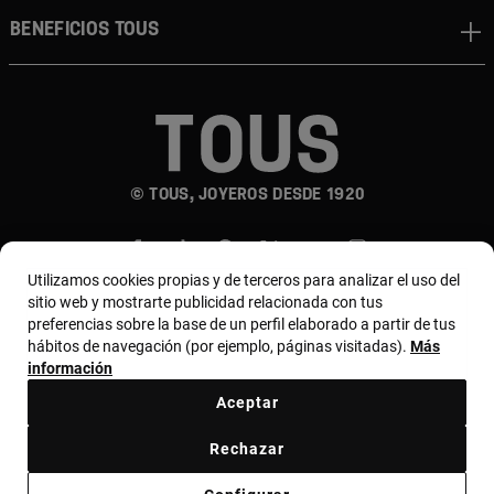
Beneficios TOUS
© TOUS, JOYEROS DESDE 1920
Utilizamos cookies propias y de terceros para analizar el uso del
sitio web y mostrarte publicidad relacionada con tus
preferencias sobre la base de un perfil elaborado a partir de tus
hábitos de navegación (por ejemplo, páginas visitadas).
Más
País y moneda:
Costa Rica / US Dollar
información
Aceptar
Terminos y condiciones
Política de uso y privacidad
Rechazar
Política de Cookies
Aviso legal
Bases de MYTOUS