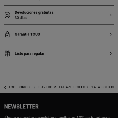
Devoluciones gratuitas
30 días
Garantía TOUS
Listo para regalar
ACCESORIOS
LLAVEROS Y CHARMS PARA BOLSOS
LLAVERO METAL AZUL CIELO Y PLATA BOLD BEA
NEWSLETTER
¡Únete a nuestra newsletter y recibe un 10% en tu primera