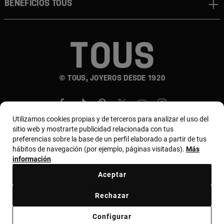
Beneficios TOUS
© TOUS, JOYEROS DESDE 1920
Utilizamos cookies propias y de terceros para analizar el uso del
sitio web y mostrarte publicidad relacionada con tus
preferencias sobre la base de un perfil elaborado a partir de tus
hábitos de navegación (por ejemplo, páginas visitadas).
Más
País y moneda:
Costa Rica / US Dollar
información
Aceptar
Terminos y condiciones
Política de uso y privacidad
Rechazar
Política de Cookies
Aviso legal
Bases de MYTOUS
Configurar
Código ético
Código ético Proveedores
Canal ético