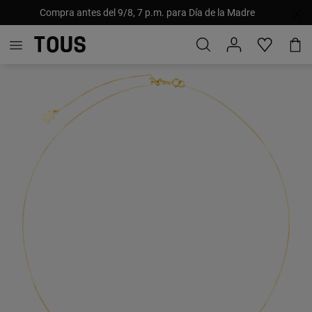
Compra antes del 9/8, 7 p.m. para Día de la Madre