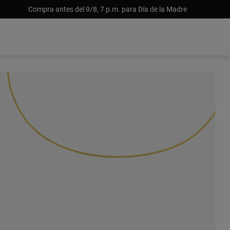
Compra antes del 9/8, 7 p.m. para Día de la Madre