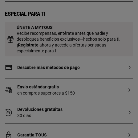
42 cm. Cierre de mosquetón. Pieza
fabricada con plata de primera ley con
Especial para ti
baño de oro de 18 a 23 kt y 3 micras de
espesor. Esta calidad garantiza una
ÚNETE A MYTOUS
mayor durabilidad de la joya.
Recibe recompensas, entérate antes que nadie y
desbloquea beneficios exclusivos—hechos solo para ti.
¡
Regístrate
ahora y accede a ofertas pensadas
especialmente para ti
Descubre más métodos de pago
Envío estándar gratis
en compras superiores a $150
Devoluciones gratuitas
30 días
Garantía TOUS