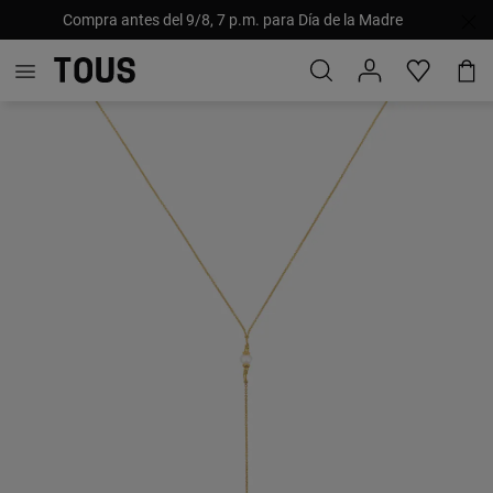
Compra antes del 9/8, 7 p.m. para Día de la Madre