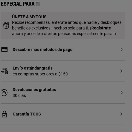
gema está engastada con garras en
Especial para ti
forma de oso Bold Bear. Tamaño gema: 4
mm. Tamaño perla cultivada: 2-2,5 mm.
ÚNETE A MYTOUS
Longitud gargantilla: 40 cm. Cierre reasa.
Recibe recompensas, entérate antes que nadie y desbloquea
beneficios exclusivos—hechos solo para ti.
¡
Regístrate
ahora y accede a ofertas pensadas especialmente para ti
Descubre más métodos de pago
Envío estándar gratis
en compras superiores a $150
Devoluciones gratuitas
30 días
Garantía TOUS