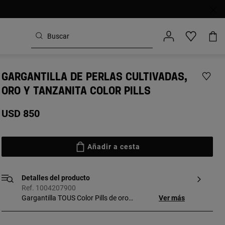
GARGANTILLA DE PERLAS CULTIVADAS,
ORO Y TANZANITA COLOR PILLS
USD 850
Añadir a cesta
Detalles del producto
Ref. 1004207900
Gargantilla TOUS Color Pills de oro
Ver más
amarillo 18 kt, perla cultivada de agua
dulce y tanzanita redonda facetada. La