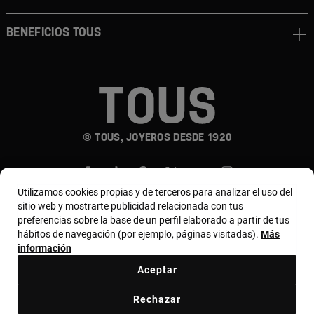
Beneficios TOUS
© TOUS, JOYEROS DESDE 1920
Utilizamos cookies propias y de terceros para analizar el uso del
sitio web y mostrarte publicidad relacionada con tus
preferencias sobre la base de un perfil elaborado a partir de tus
hábitos de navegación (por ejemplo, páginas visitadas).
Más
País y moneda:
Costa Rica / US Dollar
información
Aceptar
Terminos y condiciones
Política de uso y privacidad
Rechazar
Política de Cookies
Aviso legal
Bases de MYTOUS