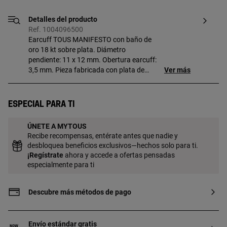
Detalles del producto
Ref. 1004096500
Earcuff TOUS MANIFESTO con baño de
oro 18 kt sobre plata. Diámetro
pendiente: 11 x 12 mm. Obertura earcuff:
3,5 mm. Pieza fabricada con plata de
Ver más
primera ley con baño de oro de 18 a 23 kt
y 3 micras de espesor. Esta calidad
garantiza una mayor durabilidad de la
Especial para ti
joya.
ÚNETE A MYTOUS
Recibe recompensas, entérate antes que nadie y
desbloquea beneficios exclusivos—hechos solo para ti.
¡
Regístrate
ahora y accede a ofertas pensadas
especialmente para ti
Descubre más métodos de pago
Envío estándar gratis