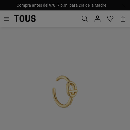
Compra antes del 9/8, 7 p.m. para Día de la Madre