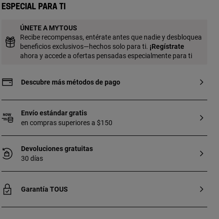
naranja, rubí, amatista y topacio azul.
Especial para ti
Tamaño del disco: 1,6 cm. Largo: 45 cm.
Pieza fabricada con plata de primera ley
ÚNETE A MYTOUS
con baño de oro de 18 a 23 kt y 3 micras
Recibe recompensas, entérate antes que nadie y desbloquea
de espesor. Esta calidad garantiza una
beneficios exclusivos—hechos solo para ti.
¡
Regístrate
mayor durabilidad de la joya.
ahora y accede a ofertas pensadas especialmente para ti
Descubre más métodos de pago
Envío estándar gratis
en compras superiores a $150
Devoluciones gratuitas
30 días
Garantía TOUS