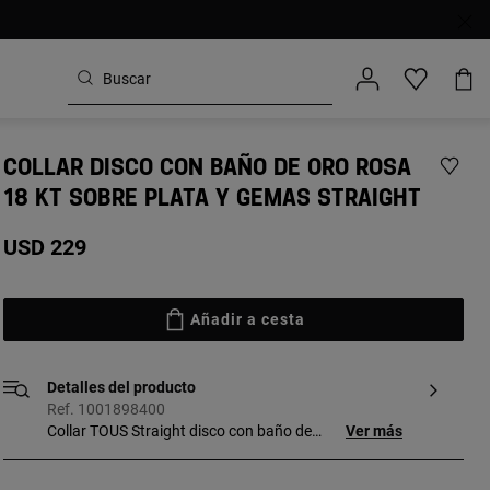
COLLAR DISCO CON BAÑO DE ORO ROSA
18 KT SOBRE PLATA Y GEMAS STRAIGHT
USD 229
Añadir a cesta
Detalles del producto
Ref. 1001898400
Collar TOUS Straight disco con baño de
Ver más
oro rosa 18 kt sobre plata y perlas,
espinelas, turquesas, tsavorita, zafiro