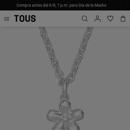
Compra antes del 9/8, 7 p.m. para Día de la Madre