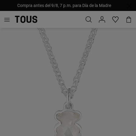
Compra antes del 9/8, 7 p.m. para Día de la Madre