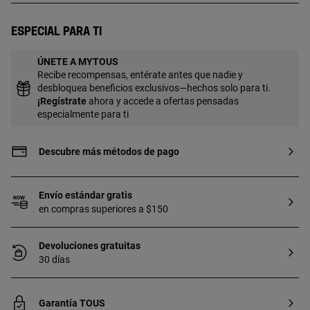
baño de oro de 18 a 23 kt y 3 micras de
espesor. Esta calidad garantiza una
Especial para ti
mayor durabilidad de la joya.
ÚNETE A MYTOUS
Recibe recompensas, entérate antes que nadie y
desbloquea beneficios exclusivos—hechos solo para ti.
¡
Regístrate
ahora y accede a ofertas pensadas
especialmente para ti
Descubre más métodos de pago
Envío estándar gratis
en compras superiores a $150
Devoluciones gratuitas
30 días
Garantía TOUS