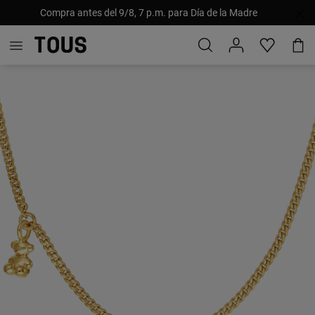
Compra antes del 9/8, 7 p.m. para Día de la Madre