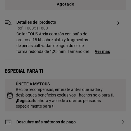
Agotado
Detalles del producto
Ref. 1003511800
Collar TOUS Areia corazón con baño de
oro rosa 18 kt sobre plata y fragmentos
de perlas cultivadas de agua dulce de
forma redonda de 1,25 mm. Tamaño del
Ver más
corazón: 10 mm. Longitud del collar:
45 cm, con anilla a 40 cm. Técnica de
producción: Fundición. Pieza fabricada
Especial para ti
con plata de primera ley con baño de oro
de 18 a 23 kt y 3 micras de espesor. Esta
ÚNETE A MYTOUS
calidad garantiza una mayor durabilidad
Recibe recompensas, entérate antes que nadie y
de la joya.
desbloquea beneficios exclusivos—hechos solo para ti.
¡
Regístrate
ahora y accede a ofertas pensadas
especialmente para ti
Descubre más métodos de pago