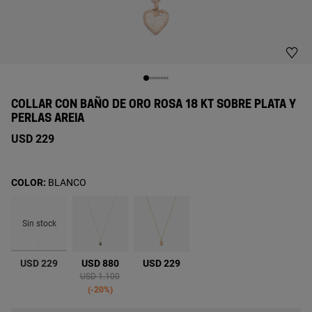
COLLAR CON BAÑO DE ORO ROSA 18 KT SOBRE PLATA Y
PERLAS AREIA
USD 229
COLOR:
BLANCO
Sin stock
seleccionado
USD 229
USD 880
USD 229
Price reduced from
to
USD 1.100
-20%