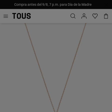
Compra antes del 9/8, 7 p.m. para Día de la Madre