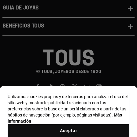
Guia de joyas
Beneficios TOUS
© TOUS, JOYEROS DESDE 1920
Utilizamos cookies propias y de terceros para analizar el uso del
sitio web y mostrarte publicidad relacionada con tus
preferencias sobre la base de un perfil elaborado a partir de tus
hábitos de navegación (por ejemplo, páginas visitadas).
Más
País y moneda:
Costa Rica / US Dollar
información
Aceptar
Terminos y condiciones
Política de uso y privacidad