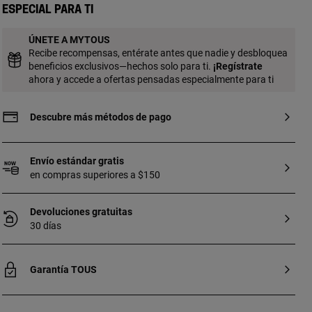
plata de primera ley con baño de oro de
Especial para ti
18 a 23 kt y 3 micras de espesor. Esta
calidad garantiza una mayor durabilidad
ÚNETE A MYTOUS
de la joya.
Recibe recompensas, entérate antes que nadie y desbloquea
beneficios exclusivos—hechos solo para ti.
¡
Regístrate
ahora y accede a ofertas pensadas especialmente para ti
Descubre más métodos de pago
Envío estándar gratis
en compras superiores a $150
Devoluciones gratuitas
30 días
Garantía TOUS