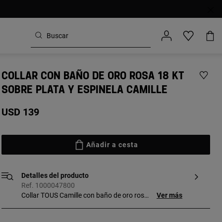
COLLAR CON BAÑO DE ORO ROSA 18 KT
SOBRE PLATA Y ESPINELA CAMILLE
USD 139
Añadir a cesta
Detalles del producto
Ref. 1000047800
Collar TOUS Camille con baño de oro rosa
Ver más
18 kt sobre plata y espinelas. Motivo: 1,2
cm. Largo: 45 cm. Pieza fabricada con