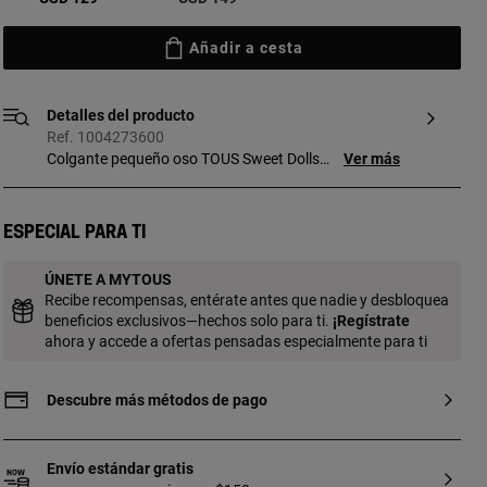
Añadir a cesta
Detalles del producto
Ref. 1004273600
Colgante pequeño oso TOUS Sweet Dolls
Ver más
de plata de primera ley. Tamaño colgante:
16 mm. Este artículo no incluye la cadena.
Especial para ti
ÚNETE A MYTOUS
Recibe recompensas, entérate antes que nadie y desbloquea
beneficios exclusivos—hechos solo para ti.
¡
Regístrate
ahora y accede a ofertas pensadas especialmente para ti
Descubre más métodos de pago
Envío estándar gratis