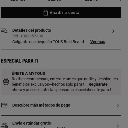
Añadir a cesta
Detalles del producto
Ref. 1003857400
Colgante oso pequeño TOUS Bold Bear de
Ver más
acero acabado en color lila y arandela de
plata de primera ley. Tamaño oso: 11 mm.
Este artículo no incluye la cadena.
Especial para ti
ÚNETE A MYTOUS
Recibe recompensas, entérate antes que nadie y desbloquea
beneficios exclusivos—hechos solo para ti.
¡
Regístrate
ahora y accede a ofertas pensadas especialmente para ti
Descubre más métodos de pago
Envío estándar gratis