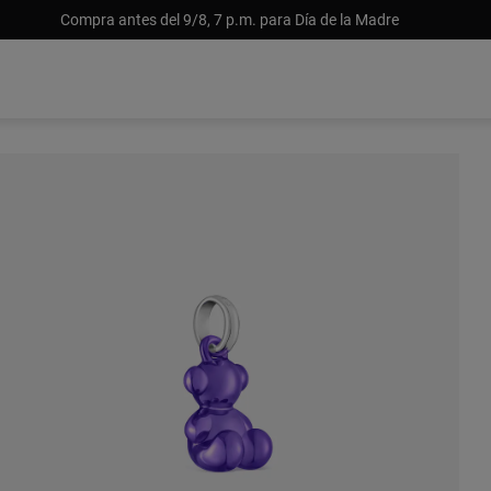
Compra antes del 9/8, 7 p.m. para Día de la Madre
Sin stock
 139
USD 139
USD 139
USD 139