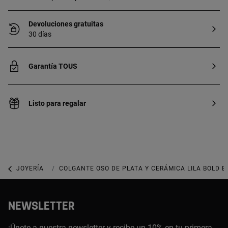
Devoluciones gratuitas
30 días
Garantía TOUS
Listo para regalar
JOYERÍA
JOYAS CON GEMAS
COLGANTE OSO DE PLATA Y CERÁMICA LILA BOLD B
NEWSLETTER
¡Únete a nuestra newsletter y recibe un 10% en tu primera