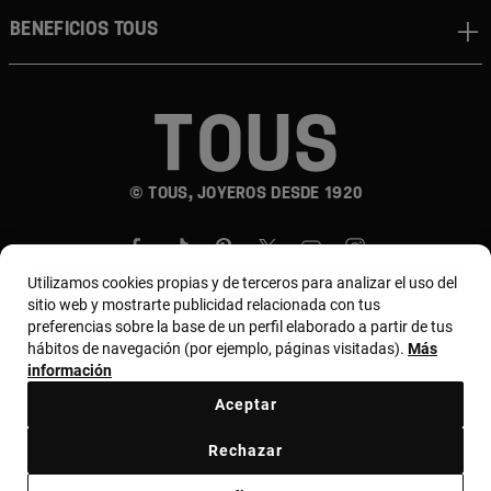
Beneficios TOUS
© TOUS, JOYEROS DESDE 1920
Utilizamos cookies propias y de terceros para analizar el uso del
sitio web y mostrarte publicidad relacionada con tus
preferencias sobre la base de un perfil elaborado a partir de tus
hábitos de navegación (por ejemplo, páginas visitadas).
Más
País y moneda:
Costa Rica / US Dollar
información
Aceptar
Terminos y condiciones
Política de uso y privacidad
Rechazar
Política de Cookies
Aviso legal
Bases de MYTOUS