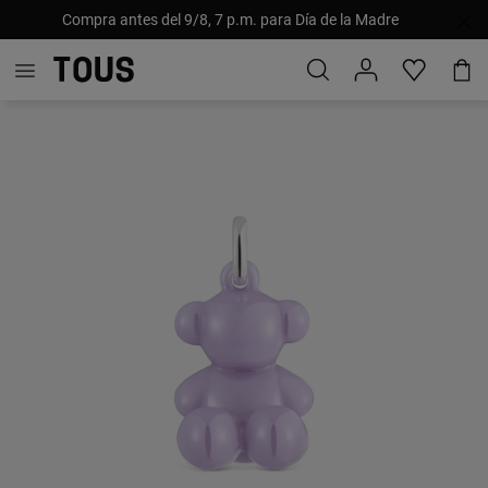
Compra antes del 9/8, 7 p.m. para Día de la Madre