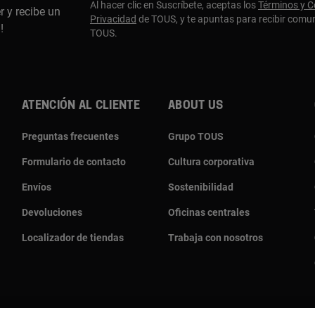
Al hacer clic en Suscríbete, aceptas los
Términos y C
r y recibe un
Privacidad
de TOUS, y te apuntas para recibir comu
a!
TOUS.
Atención al cliente
About us
Preguntas frecuentes
Grupo TOUS
Formulario de contacto
Cultura corporativa
Envíos
Sostenibilidad
Devoluciones
Oficinas centrales
Localizador de tiendas
Trabaja con nosotros