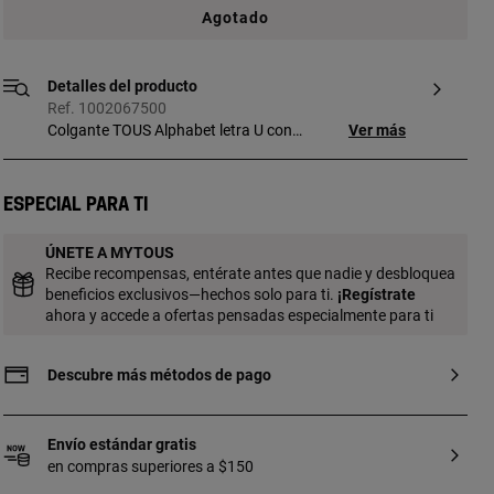
Agotado
Detalles del producto
Ref. 1002067500
Colgante TOUS Alphabet letra U con
Ver más
detalle de oso de plata de primera ley.
Tamaño del colgante: 1,05 cm.
Especial para ti
ÚNETE A MYTOUS
Recibe recompensas, entérate antes que nadie y desbloquea
beneficios exclusivos—hechos solo para ti.
¡
Regístrate
ahora y accede a ofertas pensadas especialmente para ti
Descubre más métodos de pago
Envío estándar gratis
en compras superiores a $150