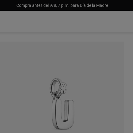
Compra antes del 9/8, 7 p.m. para Día de la Madre