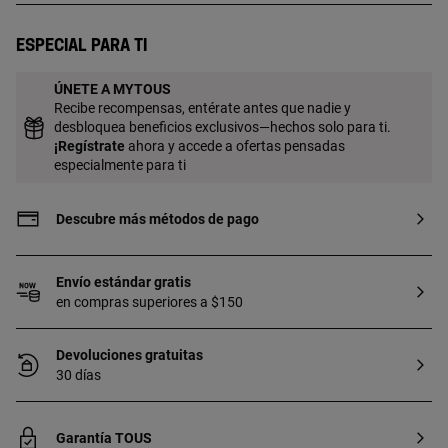
incluye la cadena. Pieza fabricada con
plata de primera ley con baño de oro de
Especial para ti
18 a 23 kt y 3 micras de espesor. Esta
calidad garantiza una mayor durabilidad
ÚNETE A MYTOUS
de la joya.
Recibe recompensas, entérate antes que nadie y
desbloquea beneficios exclusivos—hechos solo para ti.
¡
Regístrate
ahora y accede a ofertas pensadas
especialmente para ti
Descubre más métodos de pago
Envío estándar gratis
en compras superiores a $150
Devoluciones gratuitas
30 días
Garantía TOUS