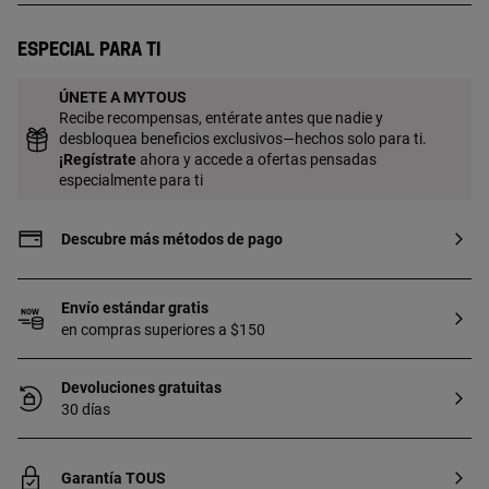
Fundición. Pieza fabricada con plata de
primera ley con baño de oro de 18 a 23 kt
Especial para ti
y 3 micras de espesor. Esta calidad
garantiza una mayor durabilidad de la
ÚNETE A MYTOUS
joya.
Recibe recompensas, entérate antes que nadie y
desbloquea beneficios exclusivos—hechos solo para ti.
¡
Regístrate
ahora y accede a ofertas pensadas
especialmente para ti
Descubre más métodos de pago
Envío estándar gratis
en compras superiores a $150
Devoluciones gratuitas
30 días
Garantía TOUS