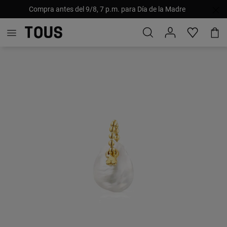
Compra antes del 9/8, 7 p.m. para Día de la Madre