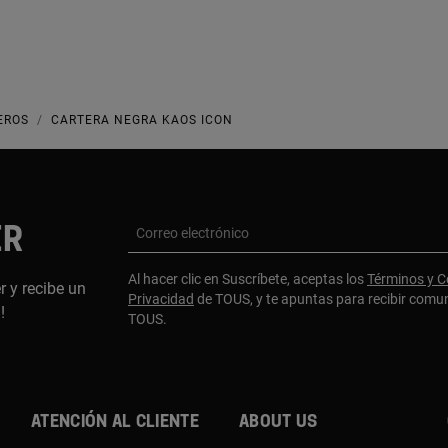
EROS
CARTERA NEGRA KAOS ICON
ER
Correo electrónico
Al hacer clic en Suscríbete, aceptas los
Términos y C
r y recibe un
Privacidad
de TOUS, y te apuntas para recibir comu
a!
TOUS.
Atención al cliente
About us