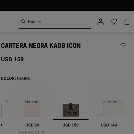
CARTERA NEGRA KAOS ICON
USD 159
COLOR:
NEGRO
Sin stock
Sin stock
seleccionado
9
USD 99
USD 159
USD 149
Price reduced from
to
USD 165
-40%