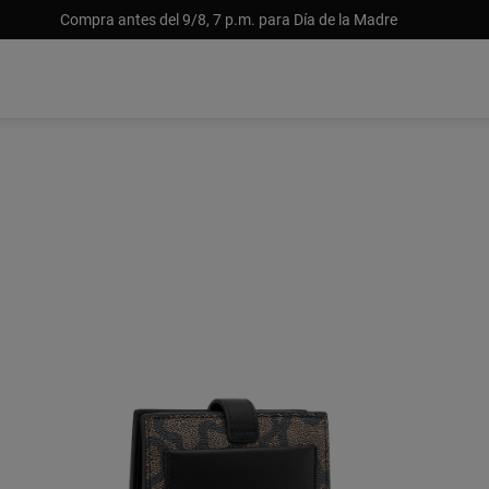
Compra antes del 9/8, 7 p.m. para Día de la Madre
USD 15