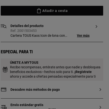
Añadir a cesta
Detalles del producto
Ref. 2001503453
Cartera TOUS Kaos Icon de lona con
Ver más
estampado Kaos en color negro y gris con
detalles en poliuretano. Cierre con botón a
presión. Bolsillo exterior abierto. En el
Especial para ti
interior cuenta con seis ranuras para
tarjetas, un bolsillo con botón para
ÚNETE A MYTOUS
monedas y un compartimento para
Recibe recompensas, entérate antes que nadie y desbloquea
billetes. Medidas (alto x ancho x fondo):
beneficios exclusivos—hechos solo para ti.
¡
Regístrate
11 x 12 x 3,7 cm. Si quieres tu grabado en
ahora y accede a ofertas pensadas especialmente para ti
diferente formato ponte en contacto con
nuestro Personal Shopper. Contacto
personal shopper: 900 777 900
Descubre más métodos de pago
Envío estándar gratis