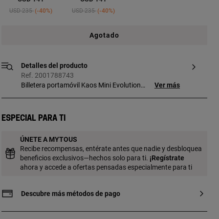
Price reduced from
to
Price reduced from
to
USD 235
-40%
USD 235
-40%
Agotado
Detalles del producto
Ref. 2001788743
Billetera portamóvil Kaos Mini Evolution
Ver más
de lona con estampado Kaos en color
topo y detalles en poliuretano. Tiene dos
compartimentos principales con cierre de
Especial para ti
cremallera. Uno de ellos tiene capacidad
para guardar el móvil. El otro cuenta con
ÚNETE A MYTOUS
ocho ranuras para tarjetas, un espacio
Recibe recompensas, entérate antes que nadie y desbloquea
para monedas y dos para billetes. Asa
beneficios exclusivos—hechos solo para ti.
¡
Regístrate
bandolera ajustable. Medidas (alto x
ahora y accede a ofertas pensadas especialmente para ti
ancho x fondo): 10 x 19,5 x 4 cm.
Descubre más métodos de pago