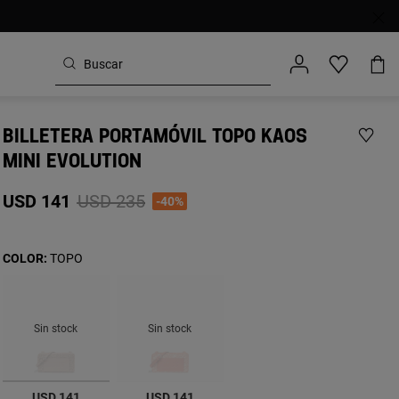
BILLETERA PORTAMÓVIL TOPO KAOS
MINI EVOLUTION
Price reduced from
to
USD 141
USD 235
-40%
COLOR:
TOPO
Sin stock
Sin stock
seleccionado
USD 141
USD 141