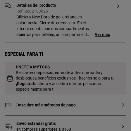
Detalles del producto
Ref. 2002103625
Billetera New Dorp de poliuretano en
color fucsia. Cierre de cremallera. En el
interior cuenta con dos compartimentos
abiertos para billetes, un compartimento
Ver más
con cremallera para monedas y ocho
ranuras para tarjetas. Medidas
(alto x ancho x fondo):
Especial para ti
10 x 19,5 x 2,50 cm.
ÚNETE A MYTOUS
Recibe recompensas, entérate antes que nadie y
desbloquea beneficios exclusivos—hechos solo para ti.
¡
Regístrate
ahora y accede a ofertas pensadas
especialmente para ti
Descubre más métodos de pago
Envío estándar gratis
en compras superiores a $150