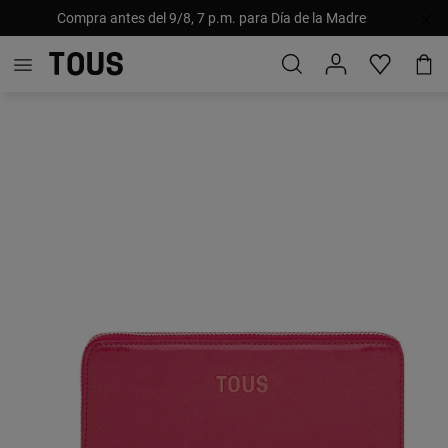
Compra antes del 9/8, 7 p.m. para Día de la Madre