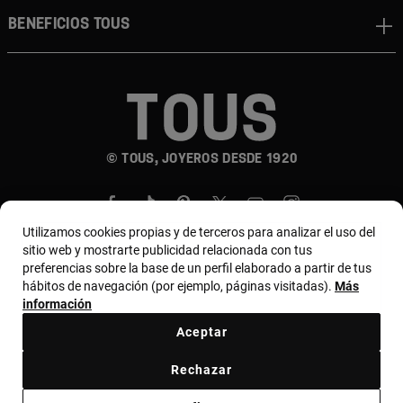
Beneficios TOUS
© TOUS, JOYEROS DESDE 1920
Utilizamos cookies propias y de terceros para analizar el uso del
sitio web y mostrarte publicidad relacionada con tus
preferencias sobre la base de un perfil elaborado a partir de tus
hábitos de navegación (por ejemplo, páginas visitadas).
Más
País y moneda:
Costa Rica / US Dollar
información
Aceptar
Terminos y condiciones
Política de uso y privacidad
Rechazar
Política de Cookies
Aviso legal
Bases de MYTOUS