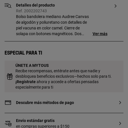
Detalles del producto
Ref. 2002202743
Bolso bandolera mediano Audree Canvas
de algodón y poliuretano con detalles de
piel vacuna en color camel. Cierre de
solapa con botones magnéticos. Dos
Ver más
compartimentos separados por otro
compartimento con cremallera. Bolsillo
abierto en la parte delantera y bolsillo
Especial para ti
abierto en la parte trasera. Asa de
hombro extraíble y asa bandolera
ÚNETE A MYTOUS
ajustable y extraíble. Medidas (alto x
Recibe recompensas, entérate antes que nadie y
ancho x fondo): 18 x 25 x 11 cm.
desbloquea beneficios exclusivos—hechos solo para ti.
¡
Regístrate
ahora y accede a ofertas pensadas
especialmente para ti
Descubre más métodos de pago
Envío estándar gratis
en compras superiores a $150