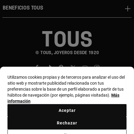
Beneficios TOUS
© TOUS, JOYEROS DESDE 1920
Utilizamos cookies propias y de terceros para analizar el uso del
sitio web y mostrarte publicidad relacionada con tus
preferencias sobre la base de un perfil elaborado a partir de tus
hábitos de navegación (por ejemplo, páginas visitadas).
Más
País y moneda:
Costa Rica / US Dollar
información
Aceptar
Terminos y condiciones
Política de uso y privacidad
Rechazar
Política de Cookies
Aviso legal
Bases de MYTOUS