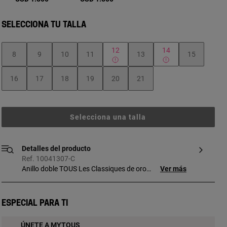
SELECCIONA TU TALLA
12
14
8
9
10
11
13
15
16
17
18
19
20
21
Selecciona una talla
Detalles del producto
Ref. 10041307-C
Anillo doble TOUS Les Classiques de oro
Ver más
amarillo de 18kt y 0,21 ct de diamantes
talla brillante. Calidad diamante: H/SI.
Especial para ti
ÚNETE A MYTOUS