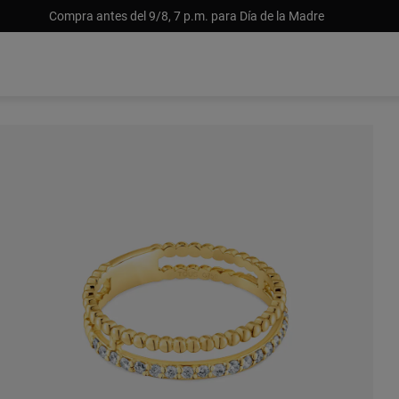
Compra antes del 9/8, 7 p.m. para Día de la Madre