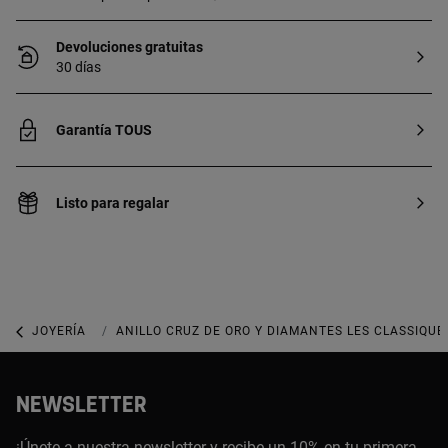
Devoluciones gratuitas
30 días
Garantía TOUS
Listo para regalar
JOYERÍA
JOYAS CON DIAMANTES
ANILLO CRUZ DE ORO Y DIAMANTES LES CLASSIQUE
NEWSLETTER
¡Únete a nuestra newsletter y recibe un 10% en tu primera