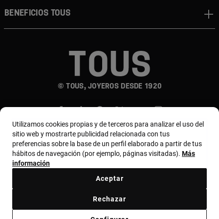
Beneficios TOUS
© TOUS, JOYEROS DESDE 1920
Utilizamos cookies propias y de terceros para analizar el uso del
sitio web y mostrarte publicidad relacionada con tus
preferencias sobre la base de un perfil elaborado a partir de tus
hábitos de navegación (por ejemplo, páginas visitadas).
Más
País y moneda:
Costa Rica / US Dollar
información
Aceptar
Terminos y condiciones
Política de uso y privacidad
Rechazar
Política de Cookies
Aviso legal
Bases de MYTOUS