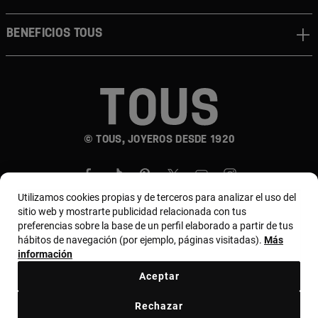
Beneficios TOUS
© TOUS, JOYEROS DESDE 1920
Utilizamos cookies propias y de terceros para analizar el uso del
sitio web y mostrarte publicidad relacionada con tus
preferencias sobre la base de un perfil elaborado a partir de tus
hábitos de navegación (por ejemplo, páginas visitadas).
Más
País y moneda:
Costa Rica / US Dollar
información
Aceptar
Terminos y condiciones
Política de uso y privacidad
Rechazar
Política de Cookies
Aviso legal
Bases de MYTOUS