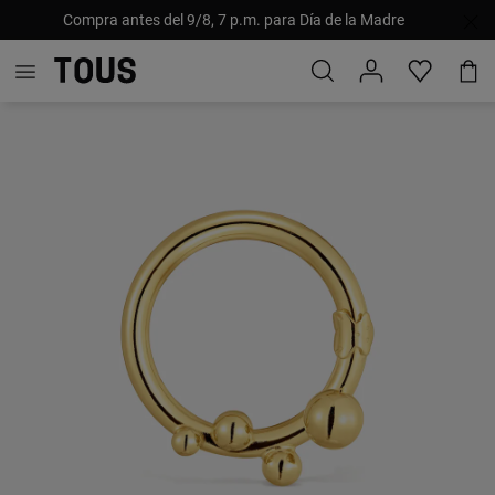
Compra antes del 9/8, 7 p.m. para Día de la Madre