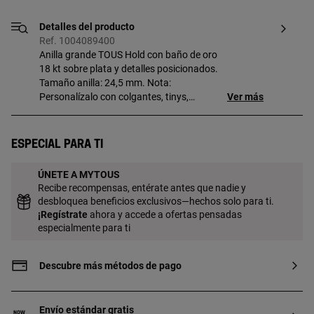
Detalles del producto
Ref. 1004089400
Anilla grande TOUS Hold con baño de oro
18 kt sobre plata y detalles posicionados.
Tamaño anilla: 24,5 mm. Nota:
Personalízalo con colgantes, tinys,
Ver más
cadenas o anillas. Pieza fabricada con
plata de primera ley con baño de oro de
18 a 23 kt y 3 micras de espesor. Esta
Especial para ti
calidad garantiza una mayor durabilidad
de la joya.
ÚNETE A MYTOUS
Recibe recompensas, entérate antes que nadie y
desbloquea beneficios exclusivos—hechos solo para ti.
¡
Regístrate
ahora y accede a ofertas pensadas
especialmente para ti
Descubre más métodos de pago
Envío estándar gratis