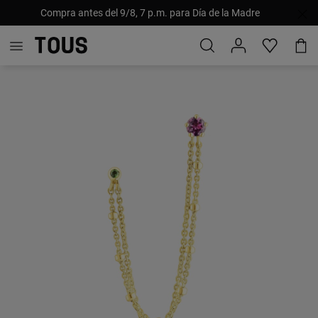
Compra antes del 9/8, 7 p.m. para Día de la Madre