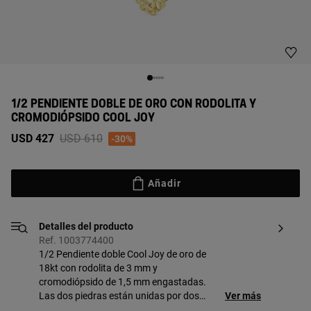
1/2 PENDIENTE DOBLE DE ORO CON RODOLITA Y
CROMODIÓPSIDO COOL JOY
Price reduced from
to
USD 427
USD 610
-30%
Añadir
Detalles del producto
Ref. 1003774400
1/2 Pendiente doble Cool Joy de oro de
18kt con rodolita de 3 mm y
cromodiópsido de 1,5 mm engastadas.
Las dos piedras están unidas por dos
Ver más
cadenas, una de ellas con anillas y la otra