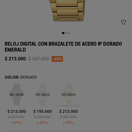
RELOJ DIGITAL CON BRAZALETE DE ACERO IP DORADO
EMERALD
Price reduced from
to
$ 213.000
$ 387.000
-45%
COLOR:
DORADO
Sin stock
Sin stock
Sin stock
seleccionado
$ 213.000
$ 195.600
$ 213.000
Price reduced from
to
Price reduced from
to
Price reduced from
to
$ 387.000
$ 355.000
$ 387.000
-45%
-45%
-45%