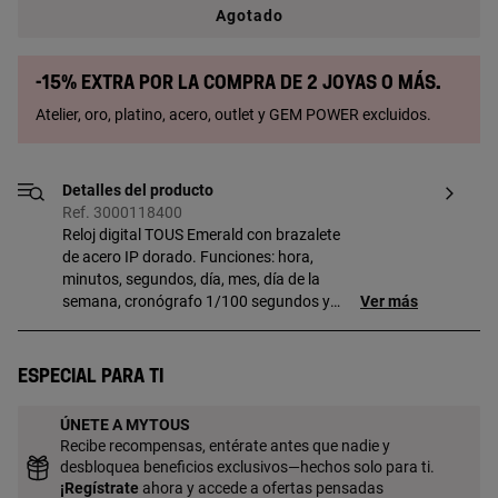
Agotado
-15% extra por la compra de 2 joyas o más.
Atelier, oro, platino, acero, outlet y GEM POWER excluidos.
Detalles del producto
Ref. 3000118400
Reloj digital TOUS Emerald con brazalete
de acero IP dorado. Funciones: hora,
minutos, segundos, día, mes, día de la
semana, cronógrafo 1/100 segundos y
Ver más
alarma. Impermeable a 3 ATM.
Especial para ti
ÚNETE A MYTOUS
Recibe recompensas, entérate antes que nadie y
desbloquea beneficios exclusivos—hechos solo para ti.
¡
Regístrate
ahora y accede a ofertas pensadas