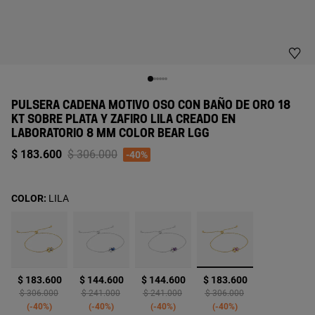
PULSERA CADENA MOTIVO OSO CON BAÑO DE ORO 18
KT SOBRE PLATA Y ZAFIRO LILA CREADO EN
LABORATORIO 8 MM COLOR BEAR LGG
Price reduced from
to
$ 183.600
$ 306.000
-40%
COLOR:
LILA
seleccionado
$ 183.600
$ 144.600
$ 144.600
$ 183.600
Price reduced from
to
Price reduced from
to
Price reduced from
to
Price reduced from
to
$ 306.000
$ 241.000
$ 241.000
$ 306.000
-40%
-40%
-40%
-40%