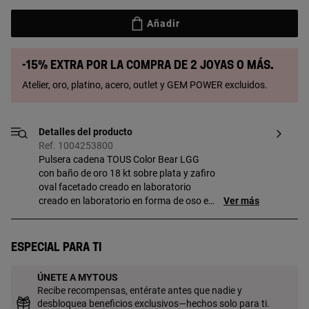
Añadir
-15% extra por la compra de 2 joyas o más.
Atelier, oro, platino, acero, outlet y GEM POWER excluidos.
Detalles del producto
Ref. 1004253800
Pulsera cadena TOUS Color Bear LGG
con baño de oro 18 kt sobre plata y zafiro
oval facetado creado en laboratorio
creado en laboratorio en forma de oso en
Ver más
color lila. Tamaño motivo: 8 mm.
Longitud pulsera: 25,5 cm. Cierre
deslizante. Pieza fabricada con plata de
Especial para ti
primera ley con baño de oro de 18 a 23 kt
y 3 micras de espesor. Esta calidad
ÚNETE A MYTOUS
garantiza una mayor durabilidad de la
Recibe recompensas, entérate antes que nadie y
joya. Nota: Pieza elaborada con gemas
desbloquea beneficios exclusivos—hechos solo para ti.