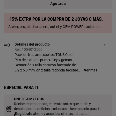
Agotado
-15% extra por la compra de 2 joyas o más.
Atelier, oro, platino, acero, outlet y GEM POWER excluidos.
Detalles del producto
Ref. 1004013500
Pack de tres aros sueltos TOUS Color
Pills de plata de primera ley y gemas.
Gemas: ónix talla corazón facetado de
6,2 x 5,8 mm, ónix talla redonda facetado
Ver más
de 4 mm y nácar talla cabujón redondo
de 5 mm. Las gemas están engastadas
con garras en forma de oso Bold Bear.
Especial para ti
Cierre presión.
ÚNETE A MYTOUS
Recibe recompensas, entérate antes que nadie y
desbloquea beneficios exclusivos—hechos solo para ti.
¡
Regístrate
ahora y accede a ofertas pensadas