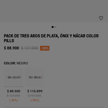
PACK DE TRES AROS DE PLATA, ÓNIX Y NÁCAR COLOR
PILLS
Price reduced from
to
$ 88.900
$ 127.000
-30%
COLOR:
NEGRO
Sin stock
Sin stock
seleccionado
$ 88.900
$ 116.899
Price reduced from
to
Price reduced from
to
$ 127.000
$ 167.000
-30%
-30%