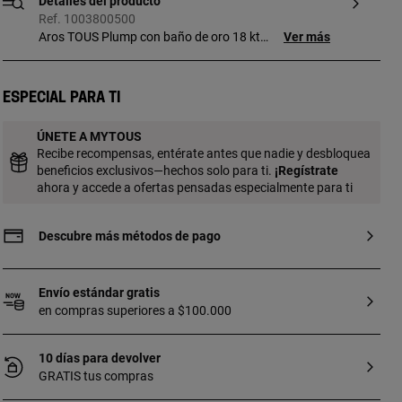
Detalles del producto
Ref. 1003800500
Aros TOUS Plump con baño de oro 18 kt
Ver más
sobre plata con forma fluida dividido en
dos partes separadas por el mismo perno.
La pieza está pulida en los extremos con
Especial para ti
dos detalles bola, con grabado oso de 3
mm en una de ellas. Diámetro bolas: 6 y 7
ÚNETE A MYTOUS
mm. Tamaño del aro: 30 mm. Cierre
Recibe recompensas, entérate antes que nadie y desbloquea
presión.
beneficios exclusivos—hechos solo para ti.
¡
Regístrate
ahora y accede a ofertas pensadas especialmente para ti
Descubre más métodos de pago
Envío estándar gratis
en compras superiores a $100.000
10 días para devolver
GRATIS tus compras