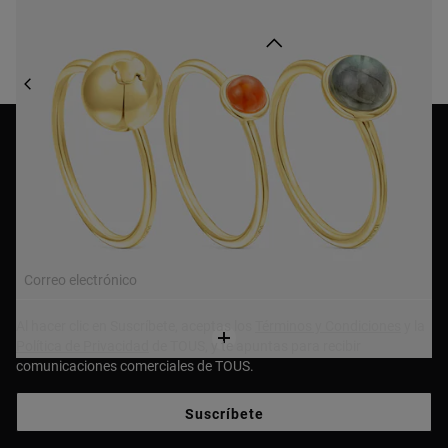
Volver arriba
COLECCIONES DE JOYAS
COLECCIÓN PLUMP
NEWSLETTER
¡Únete a nuestra newsletter y recibe un 10% en tu primera
compra!
Correo electrónico
Al hacer clic en Suscríbete, aceptas los
Términos y Condiciones
y la
Política de Privacidad
de TOUS, y te apuntas para recibir
comunicaciones comerciales de TOUS.
Suscríbete