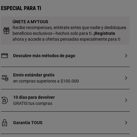
diamantes talla brillante. Calidad
diamante: H/SI. Grosor anillo: 1,3 mm.
Especial para ti
ÚNETE A MYTOUS
Recibe recompensas, entérate antes que nadie y desbloquea
beneficios exclusivos—hechos solo para ti.
¡
Regístrate
ahora y accede a ofertas pensadas especialmente para ti
Descubre más métodos de pago
Envío estándar gratis
en compras superiores a $100.000
10 días para devolver
GRATIS tus compras
Garantía TOUS