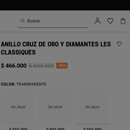
ANILLO CRUZ DE ORO Y DIAMANTES LES
CLASSIQUES
Price reduced from
to
$ 466.000
$ 843.000
-45%
COLOR:
TRANSPARENTE
Sin stock
Sin stock
Sin stock
seleccionado
$ 455.000
$ 843.000
$ 565.000