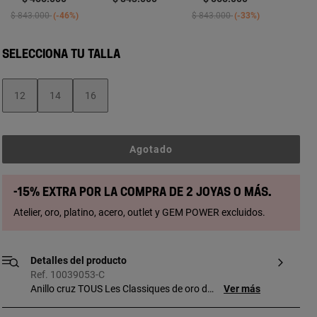
Price reduced from
to
Price reduced from
to
$ 843.000
-46%
$ 843.000
-33%
SELECCIONA TU TALLA
12
14
16
Agotado
-15% extra por la compra de 2 joyas o más.
Atelier, oro, platino, acero, outlet y GEM POWER excluidos.
Detalles del producto
Ref. 10039053-C
Anillo cruz TOUS Les Classiques de oro de
Ver más
18 kt y 0,08 ct en peso total de cinco