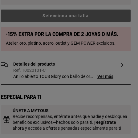
Selecciona una talla
-15% extra por la compra de 2 joyas o más.
Atelier, oro, platino, acero, outlet y GEM POWER excluidos.
Detalles del producto
Ref. 10020101-C
Anillo abierto TOUS Glory con baño de oro
Ver más
18 kt sobre plata con ónix y perla.
Tamaño de los motivos: 0,4 cm. Plata de
primera ley recubierta de oro de 18kt con
Especial para ti
un espesor de 3 a 5 micras y sin ningún
otro metal entre ambos.
ÚNETE A MYTOUS
Recibe recompensas, entérate antes que nadie y desbloquea
beneficios exclusivos—hechos solo para ti.
¡
Regístrate
ahora y accede a ofertas pensadas especialmente para ti