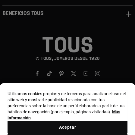
BENEFICIOS TOUS
© TOUS, JOYEROS DESDE 1920
Utilizamos cookies propias y de terceros para analizar el uso del
sitio web y mostrarte publicidad relacionada con tus
País y moneda:
United States Of America / US
preferencias sobre la base de un perfil elaborado a partir de tus
Dollar
hábitos de navegación (por ejemplo, páginas visitadas).
Más
información
Aceptar
Términos y condiciones
Política de uso y privacidad