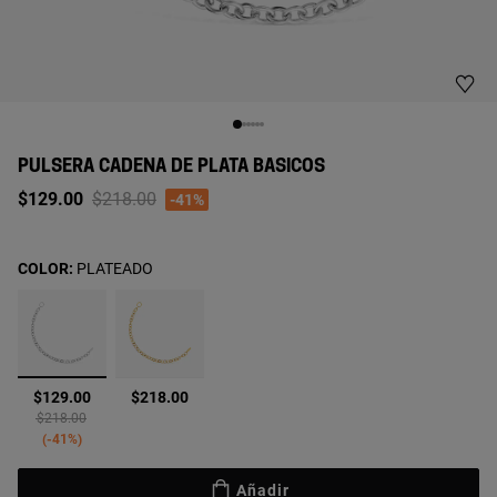
PULSERA CADENA DE PLATA BASICOS
Price reduced from
to
$129.00
$218.00
-41%
COLOR:
PLATEADO
seleccionado
$129.00
$218.00
Price reduced from
to
$218.00
-41%
Añadir