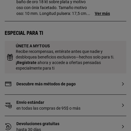
baño de oro 18 kt sobre plata y motivo
oso con ónix facetado. Tamaño motivo
oso: 10 mm. Longitud pulsera: 17,5 cm.
Ver más
Cierre mosquetón. Pieza fabricada con
plata de primera ley con baño de oro de
18 a 23 kt y 3 micras de espesor. Esta
Especial para ti
calidad garantiza una mayor durabilidad
de la joya.
ÚNETE A MYTOUS
Recibe recompensas, entérate antes que nadie y
desbloquea beneficios exclusivos—hechos solo para ti.
¡
Regístrate
ahora y accede a ofertas pensadas
especialmente para ti
Descubre más métodos de pago
Envío estándar
en todas las compras de 95$ o más
Devoluciones gratuitas
hasta 30 días