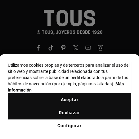
© TOUS, JOYEROS DESDE 1920
Utilizamos cookies propias y de terceros para analizar el uso del
sitio web y mostrarte publicidad relacionada con tus
País y moneda:
United States Of America / US
preferencias sobre la base de un perfil elaborado a partir de tus
hábitos de navegación (por ejemplo, páginas visitadas).
Más
Dollar
información
Aceptar
Términos y condiciones
Política de uso y privacidad
Rechazar
Política de cookies
Aviso legal
Código ético
Configurar
Código ético de proveedores
Bases MYTOUS
Canal ético