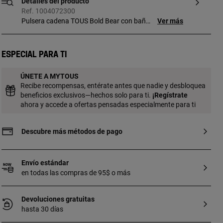
Detalles del producto
Ref. 1004072300
Pulsera cadena TOUS Bold Bear con baño
Ver más
de oro 18 kt sobre plata, anillas ovales y
motivo oso. Tamaño oso: 5,35 mm.
Longitud pulsera: 17,5 cm. Cierre reasa.
Especial para ti
Pieza fabricada con plata de primera ley
con baño de oro de 18 a 23 kt y 3 micras
ÚNETE A MYTOUS
de espesor. Esta calidad garantiza una
Recibe recompensas, entérate antes que nadie y desbloquea
mayor durabilidad de la joya.
beneficios exclusivos—hechos solo para ti.
¡
Regístrate
ahora y accede a ofertas pensadas especialmente para ti
Descubre más métodos de pago
Envío estándar
en todas las compras de 95$ o más
Devoluciones gratuitas
hasta 30 días