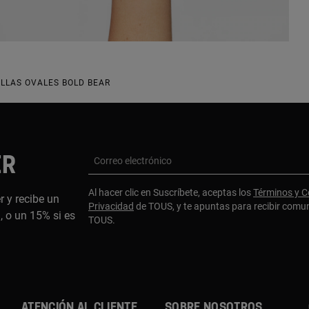
ILLAS OVALES BOLD BEAR
ER
Correo electrónico
Al hacer clic en Suscríbete, aceptas los
Términos y C
r y recibe un
Privacidad
de TOUS, y te apuntas para recibir comu
 o un 15% si es
TOUS.
ATENCIÓN AL CLIENTE
SOBRE NOSOTROS