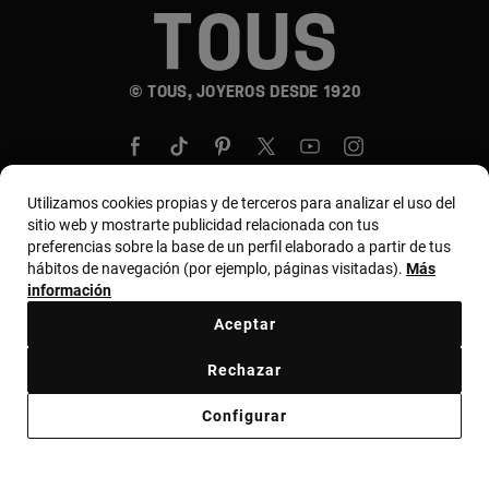
© TOUS, JOYEROS DESDE 1920
Utilizamos cookies propias y de terceros para analizar el uso del
sitio web y mostrarte publicidad relacionada con tus
preferencias sobre la base de un perfil elaborado a partir de tus
País y moneda:
United States Of America / US
hábitos de navegación (por ejemplo, páginas visitadas).
Más
Dollar
información
Aceptar
Términos y condiciones
Política de uso y privacidad
Rechazar
Política de cookies
Aviso legal
Código ético
Configurar
Código ético de proveedores
Bases MYTOUS
Canal ético
Declaración de Accesibilidad