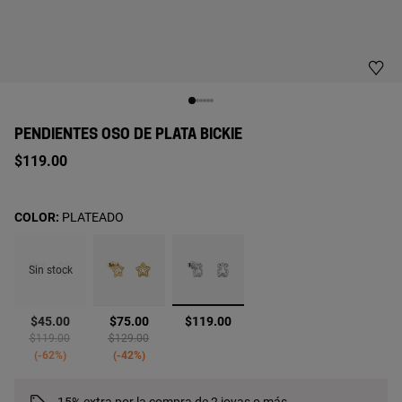
PENDIENTES OSO DE PLATA BICKIE
$119.00
COLOR:
PLATEADO
Sin stock
seleccionado
$45.00
$75.00
$119.00
Price reduced from
to
Price reduced from
to
$119.00
$129.00
-62%
-42%