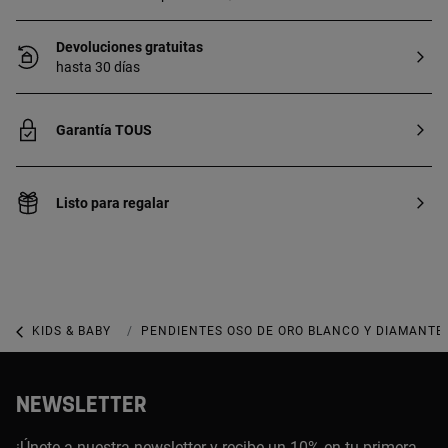
Devoluciones gratuitas
hasta 30 días
Garantía TOUS
Listo para regalar
KIDS & BABY
KIDS & BABY JOYERÍA
PENDIENTES OSO DE ORO BLANCO Y DIAMANTE
NEWSLETTER
¡Únete a nuestra newsletter y recibe un 10% en tu primera