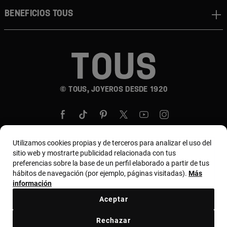
BENEFICIOS TOUS
© TOUS, JOYEROS DESDE 1920
Utilizamos cookies propias y de terceros para analizar el uso del
sitio web y mostrarte publicidad relacionada con tus
País y moneda:
United States Of America / US
preferencias sobre la base de un perfil elaborado a partir de tus
hábitos de navegación (por ejemplo, páginas visitadas).
Más
Dollar
información
Aceptar
Términos y condiciones
Política de uso y privacidad
Rechazar