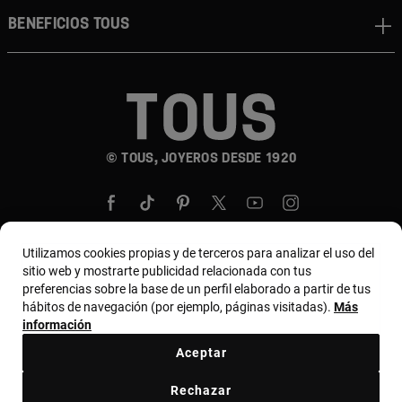
BENEFICIOS TOUS
© TOUS, JOYEROS DESDE 1920
Utilizamos cookies propias y de terceros para analizar el uso del
sitio web y mostrarte publicidad relacionada con tus
País y moneda:
United States Of America / US
preferencias sobre la base de un perfil elaborado a partir de tus
hábitos de navegación (por ejemplo, páginas visitadas).
Más
Dollar
información
Aceptar
Términos y condiciones
Política de uso y privacidad
Rechazar