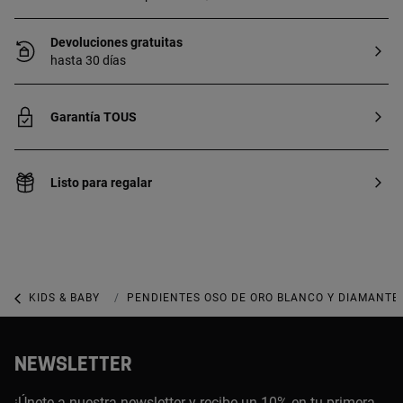
Devoluciones gratuitas
hasta 30 días
Garantía TOUS
Listo para regalar
KIDS & BABY
KIDS & BABY JOYERÍA
PENDIENTES OSO DE ORO BLANCO Y DIAMANTE
NEWSLETTER
¡Únete a nuestra newsletter y recibe un 10% en tu primera