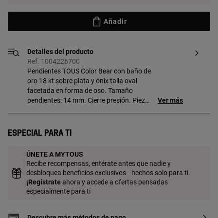
Añadir
Detalles del producto
Ref. 1004226700
Pendientes TOUS Color Bear con baño de
oro 18 kt sobre plata y ónix talla oval
facetada en forma de oso. Tamaño
pendientes: 14 mm. Cierre presión. Pieza
Ver más
fabricada con plata de primera ley con
baño de oro de 18 a 23 kt y 3 micras de
espesor. Esta calidad garantiza una
Especial para ti
mayor durabilidad de la joya.
ÚNETE A MYTOUS
Recibe recompensas, entérate antes que nadie y
desbloquea beneficios exclusivos—hechos solo para ti.
¡
Regístrate
ahora y accede a ofertas pensadas
especialmente para ti
Descubre más métodos de pago