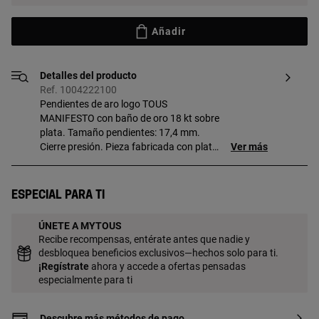
Añadir
Detalles del producto
Ref. 1004222100
Pendientes de aro logo TOUS
MANIFESTO con baño de oro 18 kt sobre
plata. Tamaño pendientes: 17,4 mm.
Cierre presión. Pieza fabricada con plata
Ver más
de primera ley con baño de oro de 18 a 23
kt y 3 micras de espesor. Esta calidad
garantiza una mayor durabilidad de la
Especial para ti
joya.
ÚNETE A MYTOUS
Recibe recompensas, entérate antes que nadie y
desbloquea beneficios exclusivos—hechos solo para ti.
¡
Regístrate
ahora y accede a ofertas pensadas
especialmente para ti
Descubre más métodos de pago