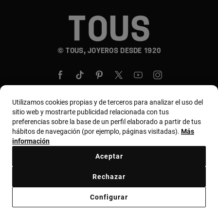
© TOUS, JOYEROS DESDE 1920
Utilizamos cookies propias y de terceros para analizar el uso del
sitio web y mostrarte publicidad relacionada con tus
País y moneda:
United States Of America / US
preferencias sobre la base de un perfil elaborado a partir de tus
hábitos de navegación (por ejemplo, páginas visitadas).
Más
Dollar
información
Aceptar
Términos y condiciones
Política de uso y privacidad
Rechazar
Política de cookies
Aviso legal
Código ético
Configurar
Código ético de proveedores
Bases MYTOUS
Canal ético