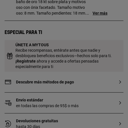
baño de oro 18 kt sobre plata y motivos
oso con ónix facetado. Tamaño motivo
oso: 8 mm. Tamaño pendientes: 18 mm.
Ver más
Cierre presión. Pieza fabricada con plata
de primera ley con baño de oro de 18 a 23
kt y 3 micras de espesor. Esta calidad
Especial para ti
garantiza una mayor durabilidad de la
joya.
ÚNETE A MYTOUS
Recibe recompensas, entérate antes que nadie y
desbloquea beneficios exclusivos—hechos solo para ti.
¡
Regístrate
ahora y accede a ofertas pensadas
especialmente para ti
Descubre más métodos de pago
Envío estándar
en todas las compras de 95$ o más
Devoluciones gratuitas
hasta 30 días