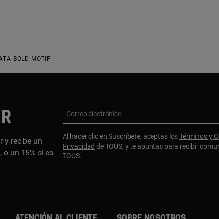
ATA BOLD MOTIF
ER
Correo electrónico
Al hacer clic en Suscríbete, aceptas los
Términos y C
r y recibe un
Privacidad
de TOUS, y te apuntas para recibir comu
 o un 15% si es
TOUS.
ATENCIÓN AL CLIENTE
SOBRE NOSOTROS