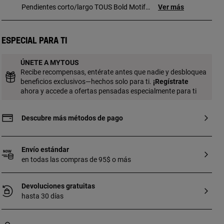
Pendientes corto/largo TOUS Bold Motif
Ver más
con baño de oro 18 kt sobre plata y
motivos. Pendiente largo: motivos estrella
y corazón. Pendiente corto: oso. Tamaño
Especial para ti
motivos: 5,6 mm. Cierre presión. Pieza
fabricada con plata de primera ley con
ÚNETE A MYTOUS
baño de oro de 18 a 23 kt y 3 micras de
Recibe recompensas, entérate antes que nadie y desbloquea
espesor. Esta calidad garantiza una
beneficios exclusivos—hechos solo para ti.
¡
Regístrate
mayor durabilidad de la joya.
ahora y accede a ofertas pensadas especialmente para ti
Descubre más métodos de pago
Envío estándar
en todas las compras de 95$ o más
Devoluciones gratuitas
hasta 30 días