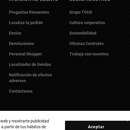
Preguntas frecuentes
Grupo TOUS
Localiza tu pedido
Cultura corporativa
Envíos
Sostenibilidad
Devoluciones
Oficinas Centrales
Personal Shopper
Trabaja con nosotros
Localizador de tiendas
Notificación de efectos
adversos
Contáctanos
o web y mostrarte publicidad
 a partir de tus hábitos de
Aceptar
País y moneda:
United States Of America / US Dollar