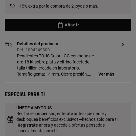
-15% extra por la compra de 2 joyas o más.
Añadir
Detalles del producto
Ref. 1004249800
Pendientes TOUS Color LGG con baño de
oro 18 kt sobre plata y citrino facetado
talla trillion creado en laboratorio.
Tamaño gema: 14 mm. Cierre presión.
Ver más
Pieza elaborada con gemas creadas en
laboratorio. Pieza fabricada con plata de
primera ley con baño de oro de 18 a 23 kt
Especial para ti
y 3 micras de espesor. Esta calidad
garantiza una mayor durabilidad de la
ÚNETE A MYTOUS
joya.
Recibe recompensas, entérate antes que nadie y
desbloquea beneficios exclusivos—hechos solo para ti.
¡
Regístrate
ahora y accede a ofertas pensadas
especialmente para ti