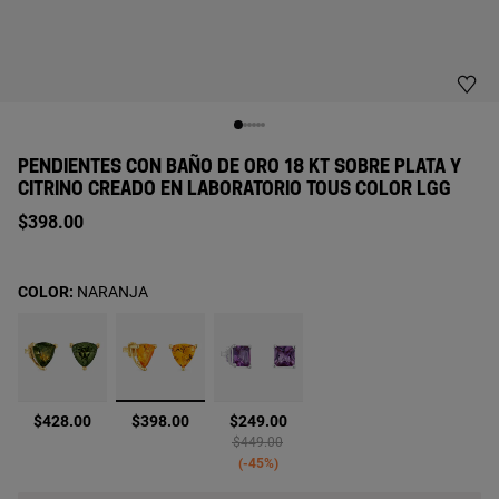
PENDIENTES CON BAÑO DE ORO 18 KT SOBRE PLATA Y
CITRINO CREADO EN LABORATORIO TOUS COLOR LGG
$398.00
COLOR:
NARANJA
seleccionado
$428.00
$398.00
$249.00
Price reduced from
to
$449.00
-45%