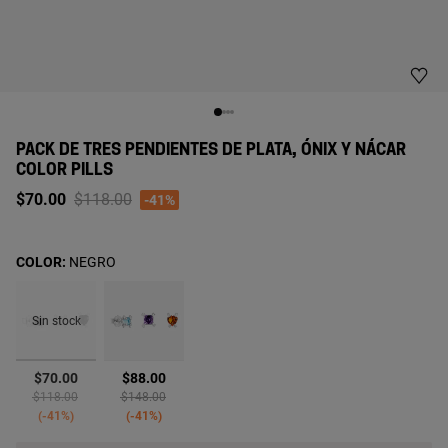
PACK DE TRES PENDIENTES DE PLATA, ÓNIX Y NÁCAR
COLOR PILLS
Price reduced from
to
$70.00
$118.00
-41%
COLOR:
NEGRO
Sin stock
seleccionado
$70.00
$88.00
Price reduced from
to
Price reduced from
to
$118.00
$148.00
-41%
-41%