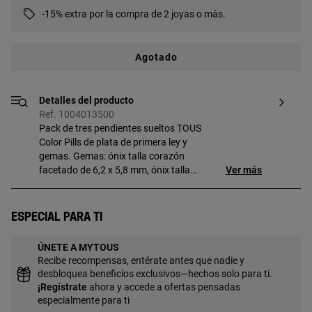
-15% extra por la compra de 2 joyas o más.
Agotado
Detalles del producto
Ref. 1004013500
Pack de tres pendientes sueltos TOUS
Color Pills de plata de primera ley y
gemas. Gemas: ónix talla corazón
facetado de 6,2 x 5,8 mm, ónix talla
Ver más
redonda facetado de 4 mm y nácar talla
cabujón redondo de 5 mm. Las gemas
están engastadas con garras en forma
Especial para ti
de oso Bold Bear. Cierre presión.
ÚNETE A MYTOUS
Recibe recompensas, entérate antes que nadie y
desbloquea beneficios exclusivos—hechos solo para ti.
¡
Regístrate
ahora y accede a ofertas pensadas
especialmente para ti