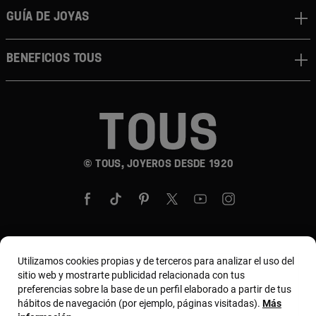
GUÍA DE JOYAS
BENEFICIOS TOUS
© TOUS, JOYEROS DESDE 1920
Utilizamos cookies propias y de terceros para analizar el uso del
País y moneda:
United States Of America / US
sitio web y mostrarte publicidad relacionada con tus
Dollar
preferencias sobre la base de un perfil elaborado a partir de tus
hábitos de navegación (por ejemplo, páginas visitadas).
Más