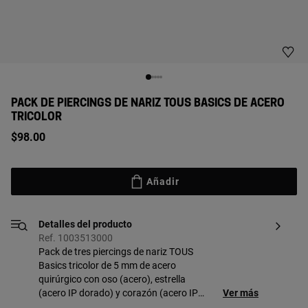
PACK DE PIERCINGS DE NARIZ TOUS BASICS DE ACERO
TRICOLOR
$98.00
Añadir
Detalles del producto
Ref. 1003513000
Pack de tres piercings de nariz TOUS
Basics tricolor de 5 mm de acero
quirúrgico con oso (acero), estrella
(acero IP dorado) y corazón (acero IP
Ver más
rosado) de 3 mm. [Piercing realizado con