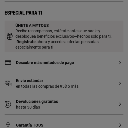
metal biocompatible e hipoalergénico, no
esterilizado. Apto para segunda puesta.
Especial para ti
Uso recomendado para la nariz.] Técnica
de producción: Fundición.
ÚNETE A MYTOUS
Recibe recompensas, entérate antes que nadie y
desbloquea beneficios exclusivos—hechos solo para ti.
¡
Regístrate
ahora y accede a ofertas pensadas
especialmente para ti
Descubre más métodos de pago
Envío estándar
en todas las compras de 95$ o más
Devoluciones gratuitas
hasta 30 días
Garantía TOUS