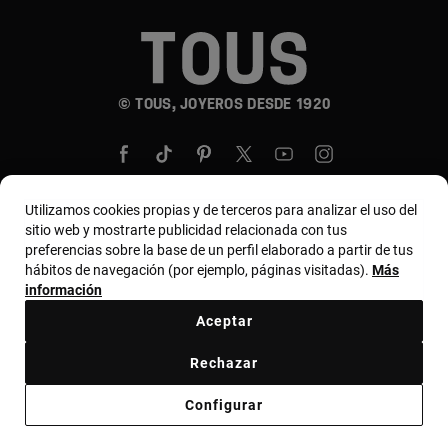
© TOUS, JOYEROS DESDE 1920
Utilizamos cookies propias y de terceros para analizar el uso del
sitio web y mostrarte publicidad relacionada con tus
País y moneda:
United States Of America / US
preferencias sobre la base de un perfil elaborado a partir de tus
hábitos de navegación (por ejemplo, páginas visitadas).
Más
Dollar
información
Aceptar
Términos y condiciones
Política de uso y privacidad
Rechazar
Política de cookies
Aviso legal
Código ético
Configurar
Código ético de proveedores
Bases MYTOUS
Canal ético