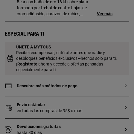
Bear con baño de oro 18 kt sobre plata
formado por trebol de cuatro hojas de
cromodiópsido, corazón de rubíes,
Ver más
estrella de iolita y oso. Tamaño de los
pendientes: 2,3-5mm. Cierre presión.
Técnica de producción: Fundición. Pieza
Especial para ti
fabricada con plata de primera ley con
baño de oro de 18 a 23 kt y 3 micras de
ÚNETE A MYTOUS
espesor. Esta calidad garantiza una
Recibe recompensas, entérate antes que nadie y
mayor durabilidad de la joya.
desbloquea beneficios exclusivos—hechos solo para ti.
¡
Regístrate
ahora y accede a ofertas pensadas
especialmente para ti
Descubre más métodos de pago
Envío estándar
en todas las compras de 95$ o más
Devoluciones gratuitas
hasta 30 días